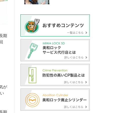
長期
回
気が
てい
長期