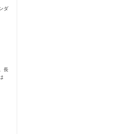
ンダ
。長
は