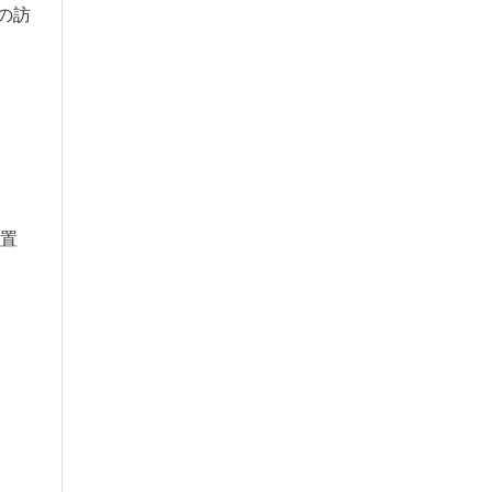
の訪
の置