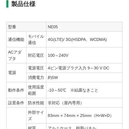
製品仕様
型番
NE05
モバイル
通信機能
4G(LTE)/ 3G(HSDPA、WCDMA)
通信
ACアダ
対応電圧
100～240V
プタ
電源電圧
4ピン電源プラグ入力 9～30 V DC
電源
消費電力
約5W
使用温度
動作条件
-10～50℃ ※結露なきこと
範囲
設置条件
防水性能
非対応（屋内専用）
外部サイ
83mm × 74mm × 25mm（H×W×D）
ズ
材質
アルミケース、樹脂パネル