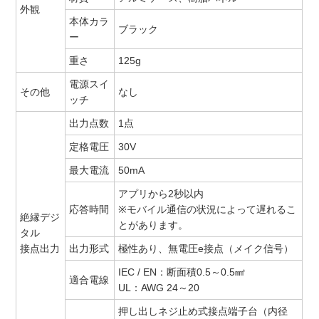
外観
本体カラ
ブラック
ー
重さ
125g
電源スイ
その他
なし
ッチ
出力点数
1点
定格電圧
30V
最大電流
50mA
アプリから2秒以内
応答時間
※モバイル通信の状況によって遅れるこ
絶縁デジ
とがあります。
タル
接点出力
出力形式
極性あり、無電圧e接点（メイク信号）
IEC / EN：断面積0.5～0.5㎟
適合電線
UL：AWG 24～20
押し出しネジ止め式接点端子台（内径