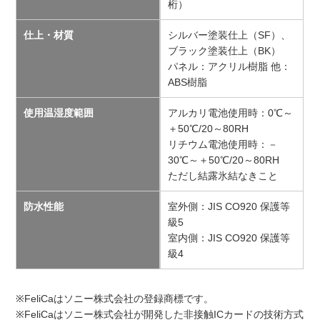
桁）
仕上・材質
シルバー塗装仕上（SF）、
ブラック塗装仕上（BK）
パネル：アクリル樹脂 他：
ABS樹脂
使用温湿度範囲
アルカリ電池使用時：0℃～
＋50℃/20～80RH
リチウム電池使用時：－
30℃～＋50℃/20～80RH
ただし結露氷結なきこと
防水性能
室外側：JIS CO920 保護等
級5
室内側：JIS CO920 保護等
級4
※FeliCaはソニー株式会社の登録商標です。
※FeliCaはソニー株式会社が開発した非接触ICカードの技術方式