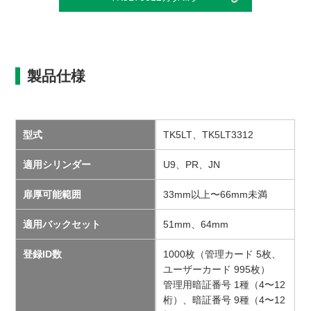
製品仕様
型式
TK5LT、TK5LT3312
適用シリンダー
U9、PR、JN
扉厚可能範囲
33mm以上〜66mm未満
適用バックセット
51mm、64mm
登録ID数
1000枚（管理カード 5枚、
ユーザーカード 995枚）
管理用暗証番号 1種（4〜12
桁）、暗証番号 9種（4〜12