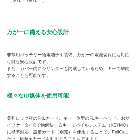
（-30℃～+50℃）。
万が一に備える安心設計
非常用バッテリー給電端子を装備。万が一の電池切れにも対応
可能な安心設計です。
また、カバー内にシリンダーも内蔵しているため、キーで解錠
することも可能です。
様々なID媒体を使用可能
美和ロック社のFKLカード、キー一体型のFLキーヘッド、おサ
イフケータイ®で施解錠するキーモバイルシステム（KEYMO）
に標準対応。設定カード（別売）を使用することで、FeliCaま
たは、Mifareカードを利用することもできます。