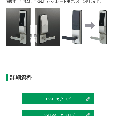
※機能・性能は、TK5LT（セパレートモデル）に準じます。
詳細資料
TK5LTカタログ
TK5LT3312カタログ